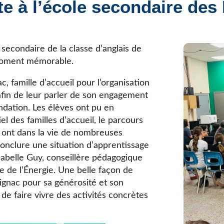
te à l’école secondaire des
Élèves internationaux
Plaintes et protecteur de l’élève
École forestière de la Tuque
Services complémentaires
Programmes offerts
Élèves internationaux
SOUTIEN AUX PARENTS
secondaire de la classe d’anglais de
moment mémorable.
Coffre à outils
École ouverte
ac, famille d’accueil pour l’organisation
Enseignement à la maison
 afin de leur parler de son engagement
Intégration linguistique, scolaire et sociale
ndation. Les élèves ont pu en
Parents trucs pédagos et technos
l des familles d’accueil, le parcours
Programme de formation de l’école québécoise
ls ont dans la vie de nombreuses
 conclure une situation d’apprentissage
Isabelle Guy, conseillère pédagogique
e de l’Énergie. Une belle façon de
 Gignac pour sa générosité et son
 faire vivre des activités concrètes