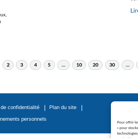
Lir
eux,
u
2
3
4
5
…
10
20
30
…
 de confidentialité
Plan du site
ignements personnels
Pour offrir l
» pour stocke
technologies