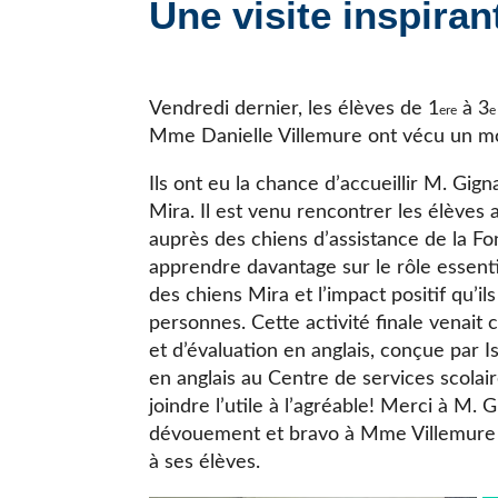
Une visite inspiran
JE CHERCHE UNE ÉCOLE
Vendredi dernier, les élèves de 1
à 3
ere
e
Mme Danielle Villemure ont vécu un 
Ils ont eu la chance d’accueillir M. Gign
Mira. Il est venu rencontrer les élèves
auprès des chiens d’assistance de la Fo
apprendre davantage sur le rôle essentie
des chiens Mira et l’impact positif qu’i
personnes. Cette activité finale venait
et d’évaluation en anglais, conçue par 
en anglais au Centre de services scolair
joindre l’utile à l’agréable! Merci à M.
dévouement et bravo à Mme Villemure de
à ses élèves.