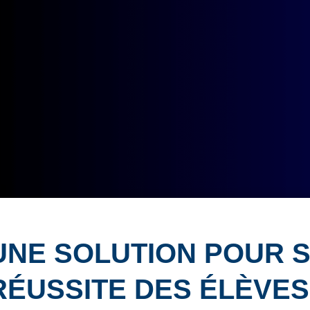
Élèves internationaux
Plaintes et protecteur de l’élève
École forestière de la Tuque
Services complémentaires
Programmes offerts
Élèves internationaux
SOUTIEN AUX PARENTS
Coffre à outils
École ouverte
Enseignement à la maison
Intégration linguistique, scolaire et sociale
Parents trucs pédagos et technos
Programme de formation de l’école québécoise
UNE SOLUTION POUR S
RÉUSSITE DES ÉLÈVES