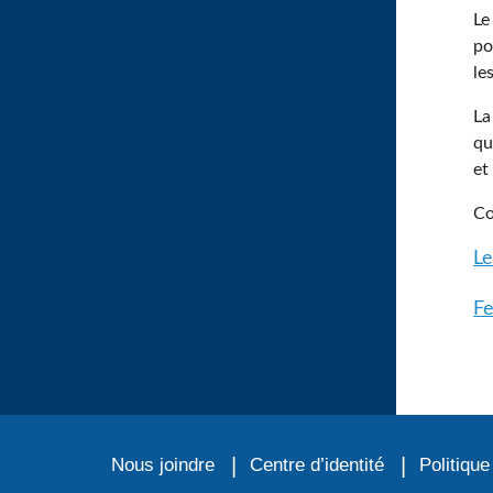
Le
po
le
La
qu
et
Co
Le
Fe
Nous joindre
Centre d’identité
Politique