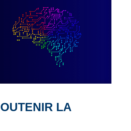
Formation à distance (FAD)
Plan d’engagement vers la réussite 2023-2027
Inscription en ligne
Transport scolaire
IMPLICATION DES PARENTS
Comité EHDAA
Comité de parents
Conseil d’établissement
Participation des parents
OUTENIR LA