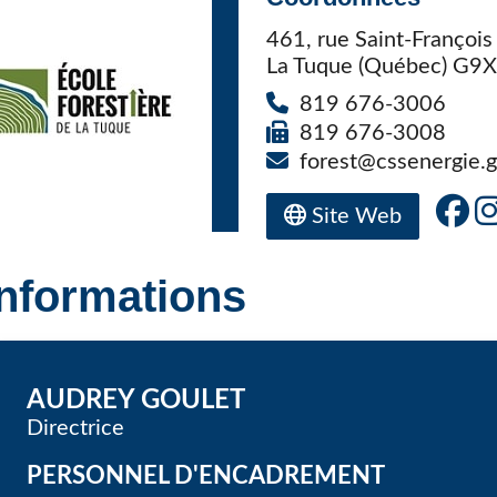
Élèves internationaux
Plaintes et protecteur de l’élève
École forestière de la Tuque
461, rue Saint-François
Services complémentaires
La Tuque (Québec) G9
Programmes offerts
Élèves internationaux
819 676-3006
SOUTIEN AUX PARENTS
819 676-3008
Coffre à outils
forest@cssenergie.g
École ouverte
Enseignement à la maison
Site Web
Intégration linguistique, scolaire et sociale
Parents trucs pédagos et technos
Informations
Programme de formation de l’école québécoise
AUDREY GOULET
Directrice
PERSONNEL D'ENCADREMENT