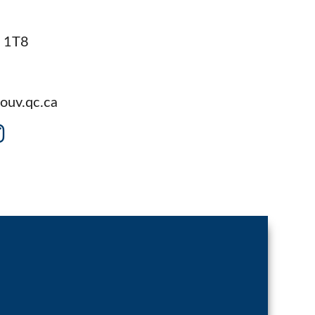
Formation à distance (FAD)
Plan d’engagement vers la réussite 2023-2027
Inscription en ligne
Transport scolaire
X 1T8
IMPLICATION DES PARENTS
Comité EHDAA
ouv.qc.ca
Comité de parents
Conseil d’établissement
Participation des parents