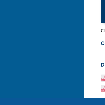
Cl
C
D