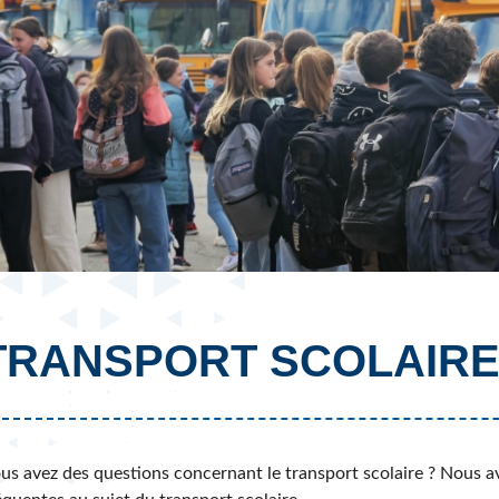
Élèves internationaux
Plaintes et protecteur de l’élève
École forestière de la Tuque
Services complémentaires
Programmes offerts
Élèves internationaux
SOUTIEN AUX PARENTS
Coffre à outils
École ouverte
Enseignement à la maison
Intégration linguistique, scolaire et sociale
Parents trucs pédagos et technos
Programme de formation de l’école québécoise
TRANSPORT SCOLAIR
us avez des questions concernant le transport scolaire ? Nous av