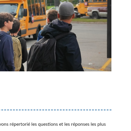
Formation à distance (FAD)
Plan d’engagement vers la réussite 2023-2027
Inscription en ligne
Transport scolaire
IMPLICATION DES PARENTS
Comité EHDAA
Comité de parents
Conseil d’établissement
Participation des parents
E
ons répertorié les questions et les réponses les plus