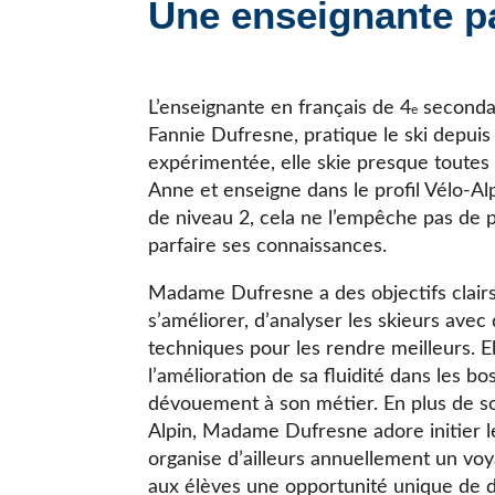
Une enseignante p
JE CHERCHE UNE ÉCOLE
L’enseignante en français de 4
secondai
e
Fannie Dufresne, pratique le ski depuis
expérimentée, elle skie presque toutes
Anne et enseigne dans le profil Vélo-Al
de niveau 2, cela ne l’empêche pas de 
parfaire ses connaissances.
Madame Dufresne a des objectifs clairs
s’améliorer, d’analyser les skieurs avec 
techniques pour les rendre meilleurs. E
l’amélioration de sa fluidité dans les b
dévouement à son métier. En plus de so
Alpin, Madame Dufresne adore initier l
organise d’ailleurs annuellement un voya
aux élèves une opportunité unique de d