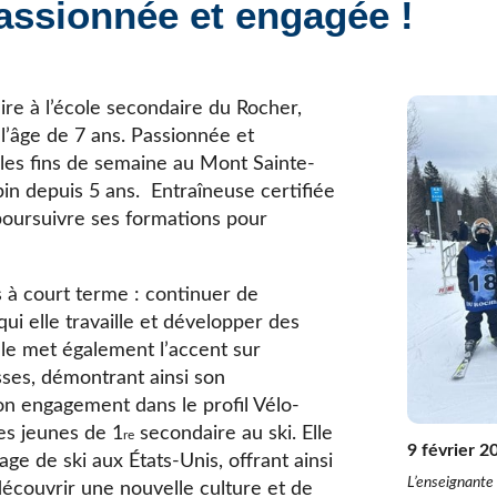
assionnée et engagée !
Élèves internationaux
Plaintes et protecteur de l’élève
École forestière de la Tuque
Services complémentaires
Programmes offerts
Élèves internationaux
SOUTIEN AUX PARENTS
re à l’école secondaire du Rocher,
 l’âge de 7 ans. Passionnée et
Coffre à outils
 les fins de semaine au Mont Sainte-
École ouverte
pin depuis 5 ans. Entraîneuse certifiée
Enseignement à la maison
poursuivre ses formations pour
Intégration linguistique, scolaire et sociale
Parents trucs pédagos et technos
Programme de formation de l’école québécoise
 à court terme : continuer de
qui elle travaille et développer des
lle met également l’accent sur
osses, démontrant ainsi son
n engagement dans le profil Vélo-
es jeunes de 1
secondaire au ski. Elle
re
9 février 2
ge de ski aux États-Unis, offrant ainsi
L’enseignante
écouvrir une nouvelle culture et de