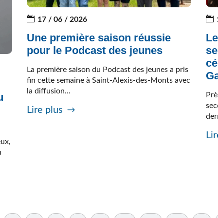
17 / 06 / 2026
Une première saison réussie
Le
pour le Podcast des jeunes
se
cé
La première saison du Podcast des jeunes a pris
Ga
fin cette semaine à Saint-Alexis-des-Monts avec
la diffusion...
Prè
u
sec
Lire plus
der
Lir
eux,
u