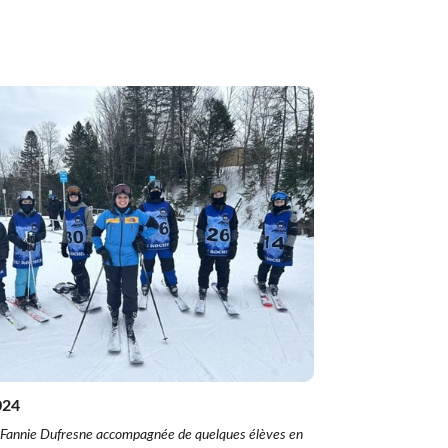
Formation à distance (FAD)
Plan d’engagement vers la réussite 2023-2027
Inscription en ligne
Transport scolaire
IMPLICATION DES PARENTS
Comité EHDAA
Comité de parents
Conseil d’établissement
Participation des parents
024
 Fannie Dufresne accompagnée de quelques élèves en