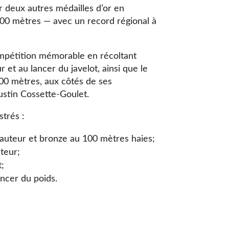
r deux autres médailles d’or en
800 mètres — avec un record régional à
ompétition mémorable en récoltant
r et au lancer du javelot, ainsi que le
100 mètres, aux côtés de ses
Justin Cossette-Goulet.
strés :
hauteur et bronze au 100 mètres haies;
uteur;
t;
ncer du poids.