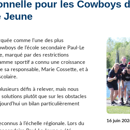
nnelle pour les Cowboys de
Élèves internationaux
Plaintes et protecteur de l’élève
École forestière de la Tuque
e Jeune
Services complémentaires
Programmes offerts
Élèves internationaux
SOUTIEN AUX PARENTS
Coffre à outils
rquée comme l’une des plus
École ouverte
Cowboys de l’école secondaire Paul-Le
Enseignement à la maison
ile, marqué par des restrictions
Intégration linguistique, scolaire et sociale
gramme sportif a connu une croissance
Parents trucs pédagos et technos
e sa responsable, Marie Cossette, et à
Programme de formation de l’école québécoise
colaire.
sieurs défis à relever, mais nous
 solutions plutôt que sur les obstacles
ourd’hui un bilan particulièrement
16 juin 202
econnus à l’échelle régionale. Lors du