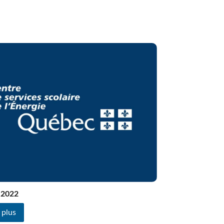
Formation à distance (FAD)
Plan d’engagement vers la réussite 2023-2027
Inscription en ligne
Transport scolaire
IMPLICATION DES PARENTS
Comité EHDAA
Comité de parents
Conseil d’établissement
Participation des parents
 2022
 plus