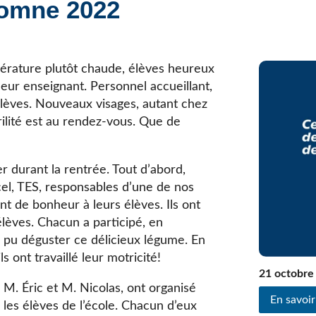
tomne 2022
Élèves internationaux
Plaintes et protecteur de l’élève
École forestière de la Tuque
Services complémentaires
Programmes offerts
Élèves internationaux
SOUTIEN AUX PARENTS
érature plutôt chaude, élèves heureux
leur enseignant. Personnel accueillant,
Coffre à outils
élèves. Nouveaux visages, autant chez
École ouverte
rilité est au rendez-vous. Que de
Enseignement à la maison
Intégration linguistique, scolaire et sociale
Parents trucs pédagos et technos
 durant la rentrée. Tout d’abord,
Programme de formation de l’école québécoise
el, TES, responsables d’une de nos
nt de bonheur à leurs élèves. Ils ont
élèves. Chacun a participé, en
te pu déguster ce délicieux légume. En
s ont travaillé leur motricité!
21 octobre
M. Éric et M. Nicolas, ont organisé
En savoir
 les élèves de l’école. Chacun d’eux