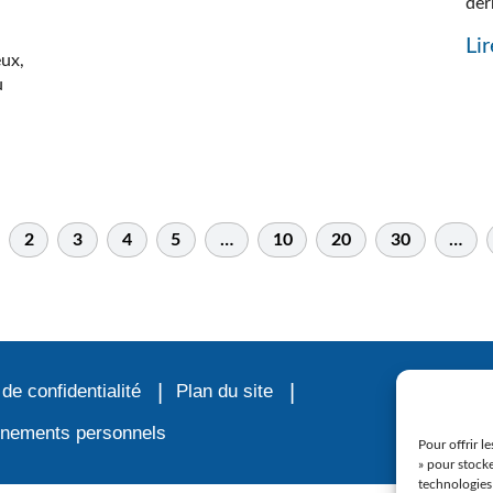
der
Lir
eux,
u
2
3
4
5
…
10
20
30
…
 de confidentialité
Plan du site
ignements personnels
Pour offrir l
» pour stocke
technologies