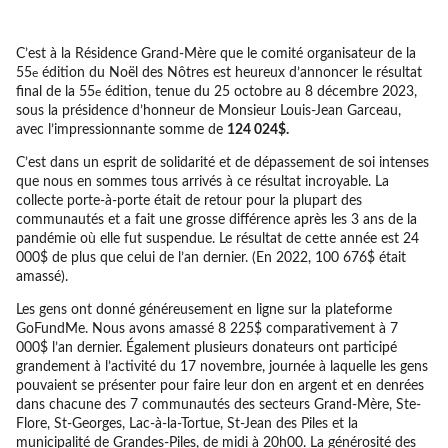
C’est à la Résidence Grand-Mère que le comité organisateur de la
55
édition du Noël des Nôtres est heureux d’annoncer le résultat
e
final de la 55
édition, tenue du 25 octobre au 8 décembre 2023,
e
sous la présidence d’honneur de Monsieur Louis-Jean Garceau,
avec l’impressionnante somme de
124 024$.
C’est dans un esprit de solidarité et de dépassement de soi intenses
que nous en sommes tous arrivés à ce résultat incroyable. La
collecte porte-à-porte était de retour pour la plupart des
communautés et a fait une grosse différence après les 3 ans de la
pandémie où elle fut suspendue. Le résultat de cette année est 24
000$ de plus que celui de l’an dernier. (En 2022, 100 676$ était
amassé).
Les gens ont donné généreusement en ligne sur la plateforme
GoFundMe. Nous avons amassé 8 225$ comparativement à 7
000$ l’an dernier. Également plusieurs donateurs ont participé
grandement à l’activité du 17 novembre, journée à laquelle les gens
pouvaient se présenter pour faire leur don en argent et en denrées
dans chacune des 7 communautés des secteurs Grand-Mère, Ste-
Flore, St-Georges, Lac-à-la-Tortue, St-Jean des Piles et la
municipalité de Grandes-Piles, de midi à 20h00. La générosité des