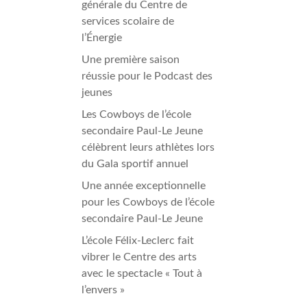
Formation à distance (FAD)
générale du Centre de
Plan d’engagement vers la réussite 2023-2027
Inscription en ligne
services scolaire de
Transport scolaire
l’Énergie
IMPLICATION DES PARENTS
Une première saison
réussie pour le Podcast des
Comité EHDAA
jeunes
Comité de parents
Les Cowboys de l’école
Conseil d’établissement
secondaire Paul-Le Jeune
Participation des parents
célèbrent leurs athlètes lors
du Gala sportif annuel
Une année exceptionnelle
pour les Cowboys de l’école
secondaire Paul-Le Jeune
L’école Félix-Leclerc fait
vibrer le Centre des arts
avec le spectacle « Tout à
l’envers »