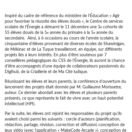
Inspiré du cadre de référence du ministère de l’Éducation « Agir
pour favoriser la réussite des élèves doués », le Centre de services
scolaire de l’Énergie a démarré le 11 décembre une 3
cohorte de
e
55 élèves doués de la 5
année du primaire à la 5
année du
e
e
secondaire. Ainsi, à 6 occasions au cours de l’année scolaire, la
cinquantaine d’élèves provenant de diverses écoles de Shawinigan,
de Mékinac et de La Tuque travailleront, en équipe, sur différents
projets liés à leurs intérêts. En plus d’être soutenus par 7
conseillères pédagogiques du CSS de l’Énergie, ils auront la chance
d’être accompagnés d’une équipe de collaborateurs passionnés du
Digihub, de la Criaillerie et de Ma Cité ludique.
Réunissant les élèves et leurs parents, la conférence d’ouverture du
lancement des projets était donnée par M. Guillaume Morissette,
auteur. Ce dernier abordait avec les élèves et plusieurs parents
présents, ce que représente le fait de vivre avec un haut potentiel
intellectuel (HPI).
Par la suite, les élèves ont rejoint les responsables du projet qu’ils
avaient choisi parmi les suivants : cercle d’auteurs (planification,
rédaction, partage, révision, correction et diffusion) conception de
jeux vidéo (avec l’application « MakeCode Arcade »), conception de