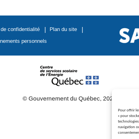
Élèves internationaux
Plaintes et protecteur de l’élève
École forestière de la Tuque
Services complémentaires
Programmes offerts
Élèves internationaux
 de confidentialité
Plan du site
SOUTIEN AUX PARENTS
ignements personnels
Coffre à outils
École ouverte
Enseignement à la maison
Intégration linguistique, scolaire et sociale
Parents trucs pédagos et technos
Programme de formation de l’école québécoise
© Gouvernement du Québec, 2023
Pour offrir l
» pour stocke
technologies
navigation ou
consentement 