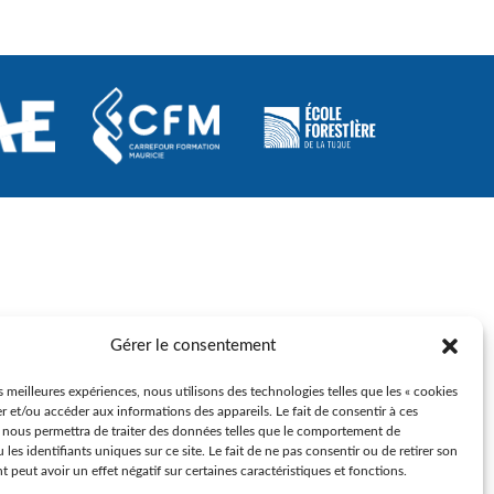
Formation à distance (FAD)
Plan d’engagement vers la réussite 2023-2027
Inscription en ligne
Transport scolaire
IMPLICATION DES PARENTS
Comité EHDAA
Comité de parents
Conseil d’établissement
Participation des parents
Gérer le consentement
Agence Web :
Triaxe
es meilleures expériences, nous utilisons des technologies telles que les « cookies
r et/ou accéder aux informations des appareils. Le fait de consentir à ces
 nous permettra de traiter des données telles que le comportement de
 les identifiants uniques sur ce site. Le fait de ne pas consentir ou de retirer son
peut avoir un effet négatif sur certaines caractéristiques et fonctions.