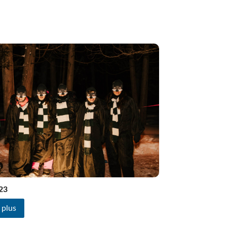
Formation à distance (FAD)
Plan d’engagement vers la réussite 2023-2027
Inscription en ligne
Transport scolaire
IMPLICATION DES PARENTS
Comité EHDAA
Comité de parents
Conseil d’établissement
Participation des parents
23
 plus