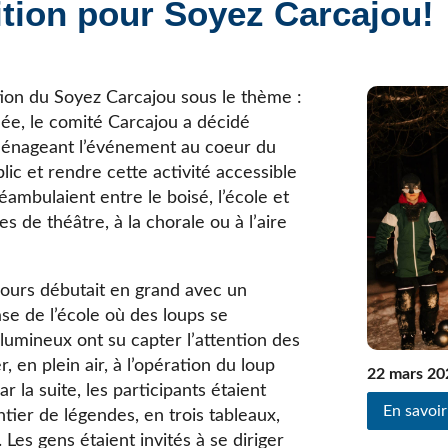
tion pour Soyez Carcajou!
Élèves internationaux
Plaintes et protecteur de l’élève
École forestière de la Tuque
Services complémentaires
Programmes offerts
Élèves internationaux
SOUTIEN AUX PARENTS
ion du Soyez Carcajou sous le thème :
née, le comité Carcajou a décidé
Coffre à outils
ménageant l’événement au coeur du
École ouverte
blic et rendre cette activité accessible
Enseignement à la maison
éambulaient entre le boisé, l’école et
Intégration linguistique, scolaire et sociale
es de théâtre, à la chorale ou à l’aire
Parents trucs pédagos et technos
Programme de formation de l’école québécoise
rcours débutait en grand avec un
e de l’école où des loups se
 lumineux ont su capter l’attention des
r, en plein air, à l’opération du loup
22 mars 20
 la suite, les participants étaient
En savoir
ntier de légendes, en trois tableaux,
 Les gens étaient invités à se diriger