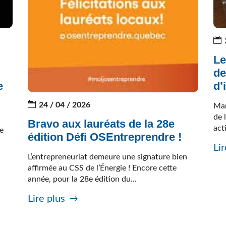
Le
de
e
d’
24 / 04 / 2026
Mar
de 
Bravo aux lauréats de la 28e
act
re
édition Défi OSEntreprendre !
Lir
L’entrepreneuriat demeure une signature bien
affirmée au CSS de l’Énergie ! Encore cette
année, pour la 28e édition du...
Lire plus