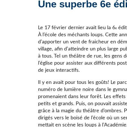
Une superbe 6e édi
JE CHERCHE UNE ÉCOLE
Le 17 février dernier avait lieu la 6
édit
e
À l’école des méchants loups. Cette an
d’apporter un vent de fraicheur en dé
village, afin d’atteindre un plus large pu
à tous. Tel un théâtre de rue, les gens d
l’église pour assister aux différents post
de jeux interactifs.
Il y en avait pour tous les goûts! Le pa
numéro de lumière noire dans le gymnas
promenaient dans leur forêt. Les effets
petits et grands. Puis, on pouvait assiste
grâce à la magie du théâtre d’ombres. Par
dirigés vers le boisé de l’école où un se
mettait en scène les loups à l’Académie.