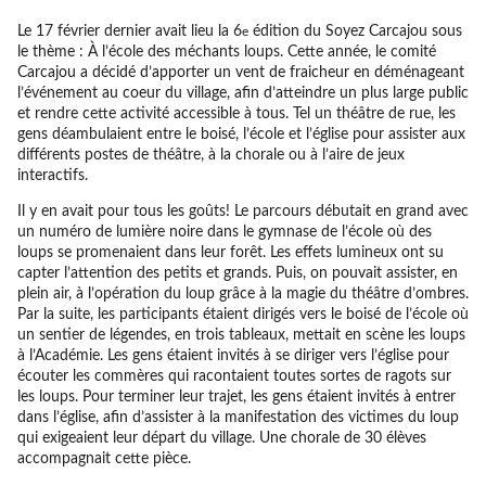
Le 17 février dernier avait lieu la 6
édition du Soyez Carcajou sous
e
le thème : À l’école des méchants loups. Cette année, le comité
Carcajou a décidé d’apporter un vent de fraicheur en déménageant
l’événement au coeur du village, afin d’atteindre un plus large public
et rendre cette activité accessible à tous. Tel un théâtre de rue, les
gens déambulaient entre le boisé, l’école et l’église pour assister aux
différents postes de théâtre, à la chorale ou à l’aire de jeux
interactifs.
Il y en avait pour tous les goûts! Le parcours débutait en grand avec
un numéro de lumière noire dans le gymnase de l’école où des
loups se promenaient dans leur forêt. Les effets lumineux ont su
capter l’attention des petits et grands. Puis, on pouvait assister, en
plein air, à l’opération du loup grâce à la magie du théâtre d’ombres.
Par la suite, les participants étaient dirigés vers le boisé de l’école où
un sentier de légendes, en trois tableaux, mettait en scène les loups
à l’Académie. Les gens étaient invités à se diriger vers l’église pour
écouter les commères qui racontaient toutes sortes de ragots sur
les loups. Pour terminer leur trajet, les gens étaient invités à entrer
dans l’église, afin d’assister à la manifestation des victimes du loup
qui exigeaient leur départ du village. Une chorale de 30 élèves
accompagnait cette pièce.