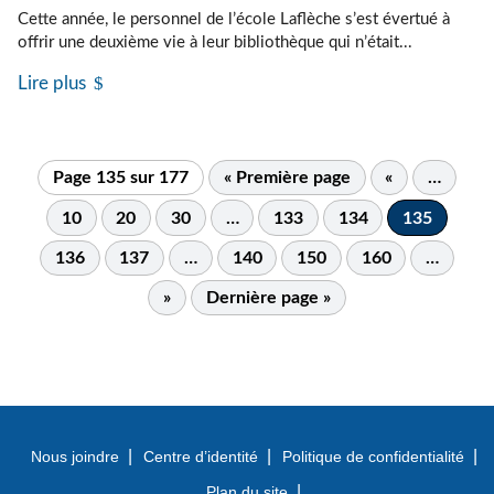
Cette année, le personnel de l’école Laflèche s’est évertué à
offrir une deuxième vie à leur bibliothèque qui n’était...
Lire plus
Page 135 sur 177
« Première page
«
…
10
20
30
…
133
134
135
136
137
…
140
150
160
…
»
Dernière page »
Nous joindre
Centre d’identité
Politique de confidentialité
Plan du site