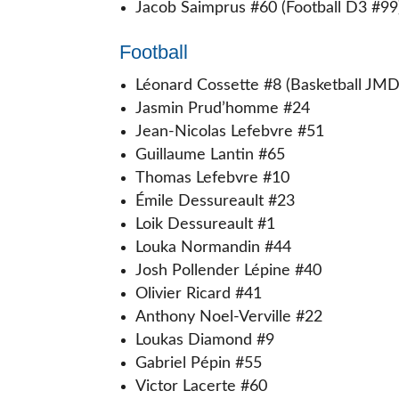
Jacob Saimprus #60 (Football D3 #99
Football
Léonard Cossette #8 (Basketball JM
Jasmin Prud’homme #24
Jean-Nicolas Lefebvre #51
Guillaume Lantin #65
Thomas Lefebvre #10
Émile Dessureault #23
Loik Dessureault #1
Louka Normandin #44
Josh Pollender Lépine #40
Olivier Ricard #41
Anthony Noel-Verville #22
Loukas Diamond #9
Gabriel Pépin #55
Victor Lacerte #60