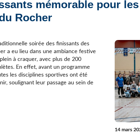
issants mémorable pour les
Élèves internationaux
Plaintes et protecteur de l’élève
École forestière de la Tuque
 du Rocher
Services complémentaires
Programmes offerts
Élèves internationaux
SOUTIEN AUX PARENTS
Coffre à outils
aditionnelle soirée des finissants des
École ouverte
her a eu lieu dans une ambiance festive
Enseignement à la maison
 plein à craquer, avec plus de 200
Intégration linguistique, scolaire et sociale
hlètes. En effet, avant un programme
Parents trucs pédagos et technos
tes les disciplines sportives ont été
Programme de formation de l’école québécoise
ir, soulignant leur passage au sein de
14 mars 20