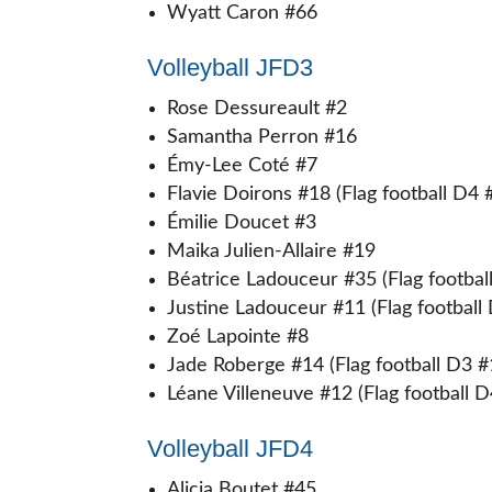
Wyatt Caron #66
Volleyball JFD3
Rose Dessureault #2
Samantha Perron #16
Émy-Lee Coté #7
Flavie Doirons #18 (Flag football D4 
Émilie Doucet #3
Maika Julien-Allaire #19
Béatrice Ladouceur #35 (Flag footbal
Justine Ladouceur #11 (Flag football
Zoé Lapointe #8
Jade Roberge #14 (Flag football D3 #
Léane Villeneuve #12 (Flag football 
Volleyball JFD4
Alicia Boutet #45