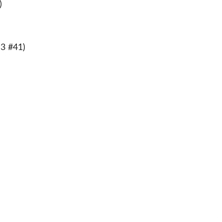
)
D3 #41)