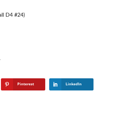
all D4 #24)
r
Pinterest
LinkedIn