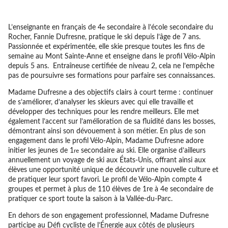
L’enseignante en français de 4
secondaire à l’école secondaire du
e
Rocher, Fannie Dufresne, pratique le ski depuis l’âge de 7 ans.
Passionnée et expérimentée, elle skie presque toutes les fins de
semaine au Mont Sainte-Anne et enseigne dans le profil Vélo-Alpin
depuis 5 ans. Entraîneuse certifiée de niveau 2, cela ne l’empêche
pas de poursuivre ses formations pour parfaire ses connaissances.
Madame Dufresne a des objectifs clairs à court terme : continuer
de s’améliorer, d’analyser les skieurs avec qui elle travaille et
développer des techniques pour les rendre meilleurs. Elle met
également l’accent sur l’amélioration de sa fluidité dans les bosses,
démontrant ainsi son dévouement à son métier. En plus de son
engagement dans le profil Vélo-Alpin, Madame Dufresne adore
initier les jeunes de 1
secondaire au ski. Elle organise d’ailleurs
re
annuellement un voyage de ski aux États-Unis, offrant ainsi aux
élèves une opportunité unique de découvrir une nouvelle culture et
de pratiquer leur sport favori. Le profil de Vélo-Alpin compte 4
groupes et permet à plus de 110 élèves de 1re à 4e secondaire de
pratiquer ce sport toute la saison à la Vallée-du-Parc.
En dehors de son engagement professionnel, Madame Dufresne
participe au Défi cycliste de l’Énergie aux côtés de plusieurs