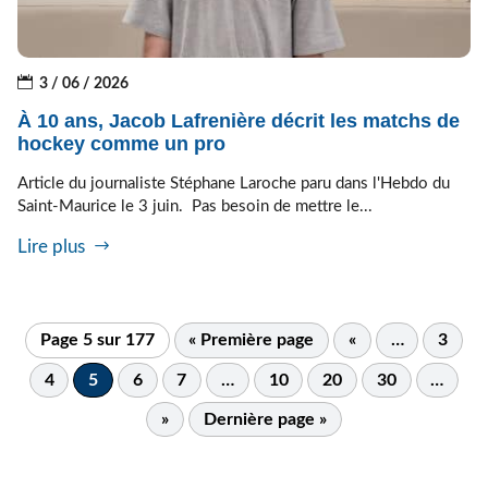
3 / 06 / 2026
À 10 ans, Jacob Lafrenière décrit les matchs de
hockey comme un pro
Article du journaliste Stéphane Laroche paru dans l'Hebdo du
Saint-Maurice le 3 juin. Pas besoin de mettre le...
Lire plus
Page 5 sur 177
« Première page
«
…
3
4
5
6
7
…
10
20
30
…
»
Dernière page »