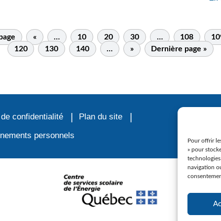
 page
«
…
10
20
30
…
108
10
120
130
140
…
»
Dernière page »
 de confidentialité
Plan du site
ignements personnels
Pour offrir l
» pour stocke
technologies
navigation ou
consentement 
Ac