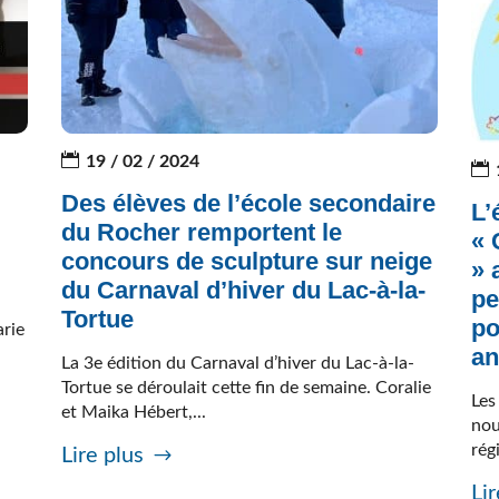
19 / 02 / 2024
Des élèves de l’école secondaire
L’
du Rocher remportent le
«
concours de sculpture sur neige
» 
du Carnaval d’hiver du Lac-à-la-
pe
Tortue
po
arie
an
La 3e édition du Carnaval d’hiver du Lac-à-la-
Tortue se déroulait cette fin de semaine. Coralie
Les
et Maika Hébert,...
nou
régi
Lire plus
Lir