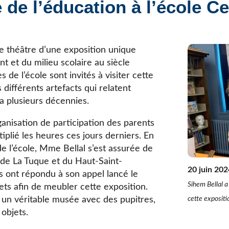
de l’éducation à l’école Ce
Élèves internationaux
Plaintes et protecteur de l’élève
École forestière de la Tuque
Services complémentaires
Programmes offerts
Élèves internationaux
SOUTIEN AUX PARENTS
le théâtre d’une exposition unique
nt et du milieu scolaire au siècle
Coffre à outils
s de l’école sont invités à visiter cette
École ouverte
 différents artefacts qui relatent
Enseignement à la maison
a plusieurs décennies.
Intégration linguistique, scolaire et sociale
Parents trucs pédagos et technos
rganisation de participation des parents
Programme de formation de l’école québécoise
tiplié les heures ces jours derniers. En
 de l’école, Mme Bellal s’est assurée de
e de La Tuque et du Haut-Saint-
20 juin 202
 ont répondu à son appel lancé le
Sihem Bellal a
ets afin de meubler cette exposition.
cette exposit
 un véritable musée avec des pupitres,
objets.