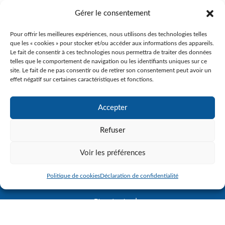
sportif annuel
Gérer le consentement
Près de 200 athlètes des Cowboys de l’école secondaire Paul-
Le Jeune se sont réunis le 8 juin dernier pour souligner...
Pour offrir les meilleures expériences, nous utilisons des technologies telles
que les « cookies » pour stocker et/ou accéder aux informations des appareils.
Lire plus
Le fait de consentir à ces technologies nous permettra de traiter des données
telles que le comportement de navigation ou les identifiants uniques sur ce
site. Le fait de ne pas consentir ou de retirer son consentement peut avoir un
effet négatif sur certaines caractéristiques et fonctions.
Page 1 sur 177
1
2
3
4
5
…
Accepter
10
20
30
…
»
Dernière page »
Refuser
Voir les préférences
Politique de cookies
Déclaration de confidentialité
Nous joindre
Centre d’identité
Politique de confidentialité
Plan du site
Accès à l’information et protection des renseignements