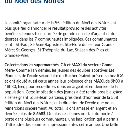
du Noël des Nôtres
Le comité organisateur de la 55e édition du Noël des Nôtres est
plus que fier d’annoncer le
résultat provisoire
des activités
bénéfices tenues hier, journée de grande collecte d’argent et de
denrées dans les 7 communautés impliquées. Ces communautés
sont : St-Paul, St-Jean-Baptiste et Ste-Flore du secteur Grand-
Mère; St-Georges, St-Théophile-du-Lac, St-Jean­ des-Piles et
Grandes-Piles.
Collecte dans les supermarchés IGA et MAXI du secteur Grand-
Mère-
Comme l’an dernier, les jeunes des équipes sportives Les
Pionniers de l’école secondaire du Rocher étaient présents chez IGA
et ont ajouté aussi cette année leur présence chez
MAXI,
de 9h00 à
18h30, hier, pour recueillir les dons en argent et en denrées de la
population. Cette implication des jeunes a été rendu possible grâce
à l’enseignant Louis-Jean Garceau, président d’honneur de la 558
édition du Noël des Nôtres, et la direction de l’école que nous
remercions sincèrement. Au total, ils ont amassé en argent et en
denrées plus de
8 668$.
De plus ces jeunes ont fait du porte-à-
porte dans plusieurs communautés, une implication qui a permis
d’atteindre des sommes impressionnantes cette année. Une belle