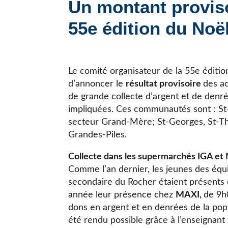
Un montant proviso
JE CHERCHE UNE ÉCOLE
55e édition du Noë
Le comité organisateur de la 55e éditio
d’annoncer le
résultat provisoire
des ac
de grande collecte d’argent et de den
impliquées. Ces communautés sont : St-
secteur Grand-Mère; St-Georges, St-Thé
Grandes-Piles.
Collecte dans les supermarchés IGA e
Comme l’an dernier, les jeunes des équi
secondaire du Rocher étaient présents 
année leur présence chez
MAXI,
de 9h0
dons en argent et en denrées de la popu
été rendu possible grâce à l’enseignant