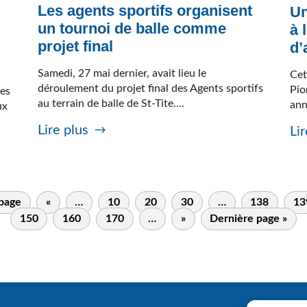
Les agents sportifs organisent
Un
un tournoi de balle comme
à 
projet final
d’
Samedi, 27 mai dernier, avait lieu le
Cet
déroulement du projet final des Agents sportifs
Pio
les
au terrain de balle de St-Tite....
ann
ux
Lire plus
Lir
 page
«
…
10
20
30
…
138
13
150
160
170
…
»
Dernière page »