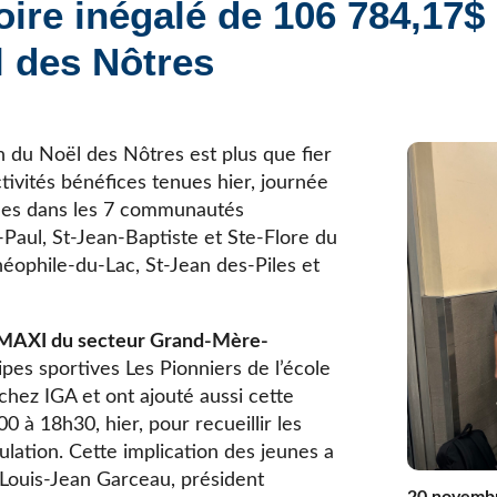
ire inégalé de 106 784,17$ 
Élèves internationaux
Plaintes et protecteur de l’élève
École forestière de la Tuque
l des Nôtres
Services complémentaires
Programmes offerts
Élèves internationaux
SOUTIEN AUX PARENTS
Coffre à outils
n du Noël des Nôtres est plus que fier
École ouverte
tivités bénéfices tenues hier, journée
Enseignement à la maison
rées dans les 7 communautés
Intégration linguistique, scolaire et sociale
Paul, St-Jean-Baptiste et Ste-Flore du
Parents trucs pédagos et technos
ophile-du-Lac, St-Jean­ des-Piles et
Programme de formation de l’école québécoise
t MAXI du secteur Grand-Mère-
pes sportives Les Pionniers de l’école
chez IGA et ont ajouté aussi cette
0 à 18h30, hier, pour recueillir les
lation. Cette implication des jeunes a
 Louis-Jean Garceau, président