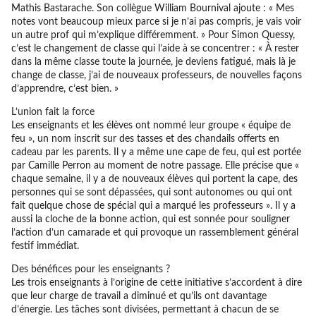
Mathis Bastarache. Son collègue William Bournival ajoute : « Mes
notes vont beaucoup mieux parce si je n’ai pas compris, je vais voir
un autre prof qui m’explique différemment. » Pour Simon Quessy,
c’est le changement de classe qui l’aide à se concentrer : « À rester
dans la même classe toute la journée, je deviens fatigué, mais là je
change de classe, j’ai de nouveaux professeurs, de nouvelles façons
d’apprendre, c’est bien. »
L’union fait la force
Les enseignants et les élèves ont nommé leur groupe « équipe de
feu », un nom inscrit sur des tasses et des chandails offerts en
cadeau par les parents. Il y a même une cape de feu, qui est portée
par Camille Perron au moment de notre passage. Elle précise que «
chaque semaine, il y a de nouveaux élèves qui portent la cape, des
personnes qui se sont dépassées, qui sont autonomes ou qui ont
fait quelque chose de spécial qui a marqué les professeurs ». Il y a
aussi la cloche de la bonne action, qui est sonnée pour souligner
l’action d’un camarade et qui provoque un rassemblement général
festif immédiat.
Des bénéfices pour les enseignants ?
Les trois enseignants à l’origine de cette initiative s’accordent à dire
que leur charge de travail a diminué et qu’ils ont davantage
d’énergie. Les tâches sont divisées, permettant à chacun de se