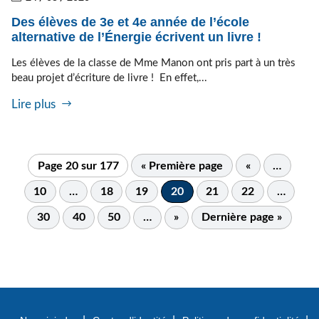
Des élèves de 3e et 4e année de l’école
alternative de l’Énergie écrivent un livre !
Les élèves de la classe de Mme Manon ont pris part à un très
beau projet d’écriture de livre ! En effet,...
Lire plus
Page 20 sur 177
« Première page
«
…
10
…
18
19
20
21
22
…
30
40
50
…
»
Dernière page »