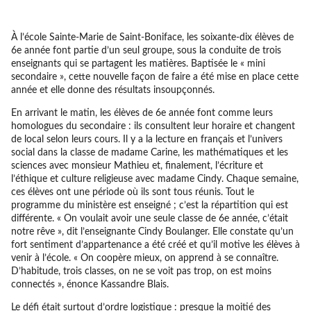
À l’école Sainte-Marie de Saint-Boniface, les soixante-dix élèves de
6e année font partie d’un seul groupe, sous la conduite de trois
enseignants qui se partagent les matières. Baptisée le « mini
secondaire », cette nouvelle façon de faire a été mise en place cette
année et elle donne des résultats insoupçonnés.
En arrivant le matin, les élèves de 6e année font comme leurs
homologues du secondaire : ils consultent leur horaire et changent
de local selon leurs cours. Il y a la lecture en français et l’univers
social dans la classe de madame Carine, les mathématiques et les
sciences avec monsieur Mathieu et, finalement, l’écriture et
l’éthique et culture religieuse avec madame Cindy. Chaque semaine,
ces élèves ont une période où ils sont tous réunis. Tout le
programme du ministère est enseigné ; c’est la répartition qui est
différente. « On voulait avoir une seule classe de 6e année, c’était
notre rêve », dit l’enseignante Cindy Boulanger. Elle constate qu’un
fort sentiment d’appartenance a été créé et qu’il motive les élèves à
venir à l’école. « On coopère mieux, on apprend à se connaître.
D’habitude, trois classes, on ne se voit pas trop, on est moins
connectés », énonce Kassandre Blais.
Le défi était surtout d’ordre logistique : presque la moitié des