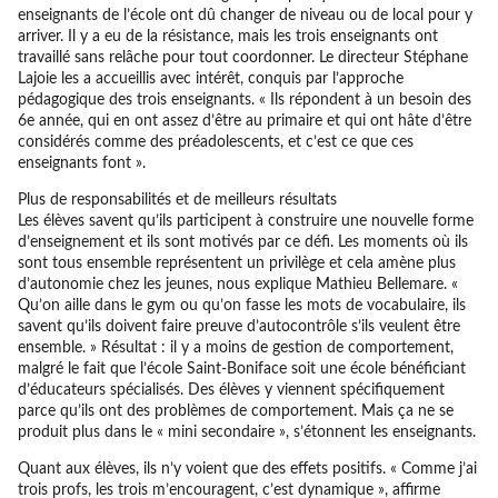
enseignants de l’école ont dû changer de niveau ou de local pour y
arriver. Il y a eu de la résistance, mais les trois enseignants ont
travaillé sans relâche pour tout coordonner. Le directeur Stéphane
Lajoie les a accueillis avec intérêt, conquis par l’approche
pédagogique des trois enseignants. « Ils répondent à un besoin des
6e année, qui en ont assez d’être au primaire et qui ont hâte d’être
considérés comme des préadolescents, et c’est ce que ces
enseignants font ».
Plus de responsabilités et de meilleurs résultats
Les élèves savent qu’ils participent à construire une nouvelle forme
d’enseignement et ils sont motivés par ce défi. Les moments où ils
sont tous ensemble représentent un privilège et cela amène plus
d’autonomie chez les jeunes, nous explique Mathieu Bellemare. «
Qu’on aille dans le gym ou qu’on fasse les mots de vocabulaire, ils
savent qu’ils doivent faire preuve d’autocontrôle s’ils veulent être
ensemble. » Résultat : il y a moins de gestion de comportement,
malgré le fait que l’école Saint-Boniface soit une école bénéficiant
d’éducateurs spécialisés. Des élèves y viennent spécifiquement
parce qu’ils ont des problèmes de comportement. Mais ça ne se
produit plus dans le « mini secondaire », s’étonnent les enseignants.
Quant aux élèves, ils n’y voient que des effets positifs. « Comme j’ai
trois profs, les trois m’encouragent, c’est dynamique », affirme