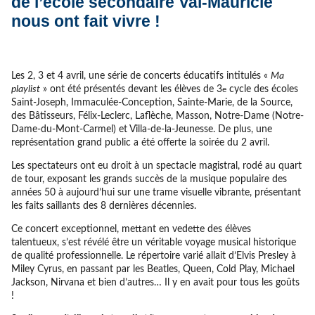
de l’école secondaire Val-Mauricie
nous ont fait vivre !
Les 2, 3 et 4 avril, une série de concerts éducatifs intitulés «
Ma
playlist
» ont été présentés devant les élèves de 3
cycle des écoles
e
Saint-Joseph, Immaculée-Conception, Sainte-Marie, de la Source,
des Bâtisseurs, Félix-Leclerc, Laflèche, Masson, Notre-Dame (Notre-
Dame-du-Mont-Carmel) et Villa-de-la-Jeunesse. De plus, une
représentation grand public a été offerte la soirée du 2 avril.
Les spectateurs ont eu droit à un spectacle magistral, rodé au quart
de tour, exposant les grands succès de la musique populaire des
années 50 à aujourd’hui sur une trame visuelle vibrante, présentant
les faits saillants des 8 dernières décennies.
Ce concert exceptionnel, mettant en vedette des élèves
talentueux, s’est révélé être un véritable voyage musical historique
de qualité professionnelle. Le répertoire varié allait d’Elvis Presley à
Miley Cyrus, en passant par les Beatles, Queen, Cold Play, Michael
Jackson, Nirvana et bien d’autres… Il y en avait pour tous les goûts
!