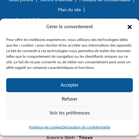
Plan du site
Accès à l’information et protection des renseignements
personnels
Gérer le consentement
Pour offrir les meilleures expériences, nous utilisons des technologies telles
que les « cookies » pour stocker et/ou accéder aux informations des appareils.
Le fait de consentir à ces technologies nous permettra de traiter des données
telles que le comportement de navigation ou les identifiants uniques sur ce
site. Le fait de ne pas consentir ou de retirer son consentement peut avoir un
effet négatif sur certaines caractéristiques et fonctions.
Accepter
Refuser
Voir les préférences
© Gouvernement du Québec, 2023
Politique de cookies
Déclaration de confidentialité
Agence Web :
Triaxe