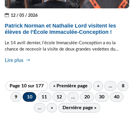
12 / 05 / 2026
Patrick Norman et Nathalie Lord visitent les
élèves de l’École Immaculée-Conception !
Le 14 avril dernier, l’école Immaculée-Conception a eu la
chance de recevoir la visite de deux grandes vedettes du...
Lire plus
Page 10 sur 177
« Première page
«
…
8
9
10
11
12
…
20
30
40
…
»
Dernière page »