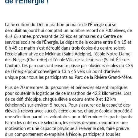
de l’Énergie !
La 5
édition du Défi marathon primaire de l’Énergie qui se
e
déroulait aujourd’hui comptait un nombre record de 700 élèves, de
4
à 6
année, provenant de 22 écoles primaires du Centre de
e
e
services scolaire de l’Énergie. Le départ de la course entre 8 h 15 et
8 h 45 ce matin s’est déroulé dans trois écoles du centre soient
l’école alternative de Mékinac (Saint-Adelphe), l’école Notre-Dame-
des-Neiges (Charrette) et l’école Villa-de-la-Jeunesse (Saint-Élie-de-
Caxton). Les parcours ont ensuite passé par plusieurs écoles du CSS
de l’Énergie pour converger à 13 h 45 vers un point d’arrivée
unique pour tous les participants au Parc de la Rivière Grand-Mère.
Plus de 70 membres du personnel et bénévoles étaient impliqués
pour soutenir la logistique de ce marathon de 42,2 kilomètres. Lors
de ce défi d’équipe, chaque élève a couru entre 8 et 12 km
échelonnés sur environ 5 heures. Pour s’assurer de la capacité des
élèves à relever avec succès cette course, chaque école a procédé à
une sélection parmi les volontaires pour déterminer les participants.
Parmi les critères de sélection, les élèves devaient démontrer une
motivation et une capacité physique à relever le défi, faire preuve
d’un comportement exemplaire à l’école, participer à tous les