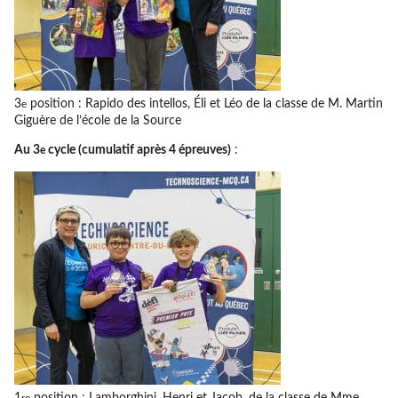
3
position : Rapido des intellos, Éli et Léo de la classe de M. Martin
e
Giguère de l’école de la Source
Au 3
cycle (cumulatif après 4 épreuves)
:
e
1
position : Lamborghini, Henri et Jacob, de la classe de Mme
re