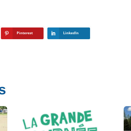
Pinterest
LinkedIn
s