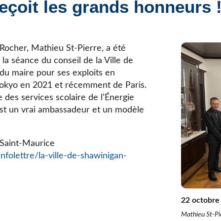
reçoit les grands honneurs 
Élèves internationaux
Plaintes et protecteur de l’élève
École forestière de la Tuque
Services complémentaires
Programmes offerts
Élèves internationaux
SOUTIEN AUX PARENTS
 Rocher, Mathieu St-Pierre, a été
 la séance du conseil de la Ville de
Coffre à outils
 du maire pour ses exploits en
École ouverte
Tokyo en 2021 et récemment de Paris.
Enseignement à la maison
e des services scolaire de l’Énergie
Intégration linguistique, scolaire et sociale
 est un vrai ambassadeur et un modèle
Parents trucs pédagos et technos
Programme de formation de l’école québécoise
 Saint-Maurice
folettre/la-ville-de-shawinigan-
22 octobre
Mathieu St-Pie