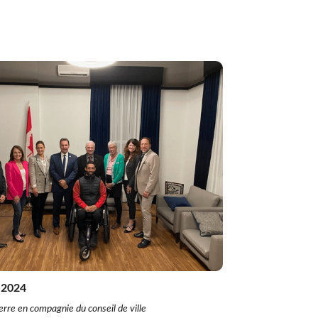
!
Formation à distance (FAD)
Plan d’engagement vers la réussite 2023-2027
Inscription en ligne
Transport scolaire
IMPLICATION DES PARENTS
Comité EHDAA
Comité de parents
Conseil d’établissement
Participation des parents
 2024
rre en compagnie du conseil de ville