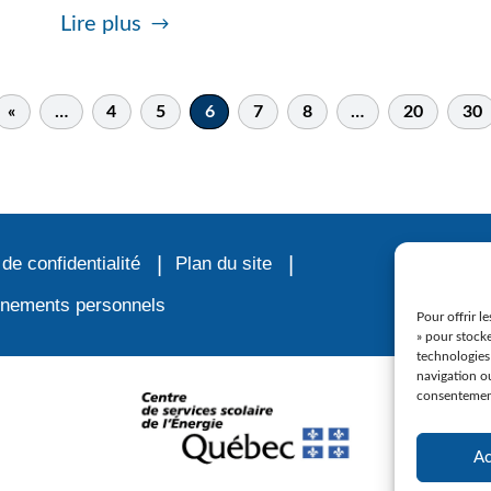
Lire plus
«
…
4
5
6
7
8
…
20
30
 de confidentialité
Plan du site
ignements personnels
Pour offrir l
» pour stocke
technologies
navigation ou
consentement 
Ac