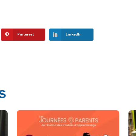
Pinterest
LinkedIn
s