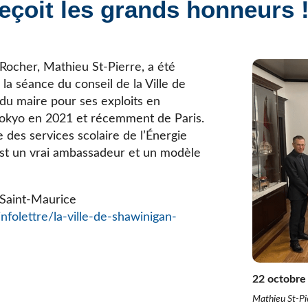
reçoit les grands honneurs 
Élèves internationaux
Plaintes et protecteur de l’élève
École forestière de la Tuque
Services complémentaires
Programmes offerts
Élèves internationaux
SOUTIEN AUX PARENTS
 Rocher, Mathieu St-Pierre, a été
 la séance du conseil de la Ville de
Coffre à outils
 du maire pour ses exploits en
École ouverte
Tokyo en 2021 et récemment de Paris.
Enseignement à la maison
e des services scolaire de l’Énergie
Intégration linguistique, scolaire et sociale
 est un vrai ambassadeur et un modèle
Parents trucs pédagos et technos
Programme de formation de l’école québécoise
 Saint-Maurice
folettre/la-ville-de-shawinigan-
22 octobre
Mathieu St-Pie