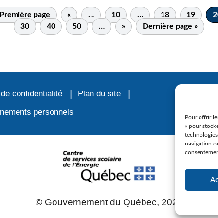
 Première page
«
…
10
…
18
19
2
30
40
50
…
»
Dernière page »
 de confidentialité
Plan du site
ignements personnels
Pour offrir l
» pour stocke
technologies
navigation ou
consentement 
Ac
© Gouvernement du Québec, 2023