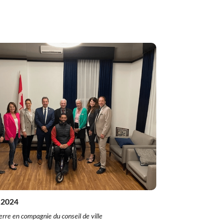
!
Formation à distance (FAD)
Plan d’engagement vers la réussite 2023-2027
Inscription en ligne
Transport scolaire
IMPLICATION DES PARENTS
Comité EHDAA
Comité de parents
Conseil d’établissement
Participation des parents
 2024
rre en compagnie du conseil de ville