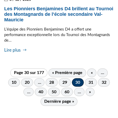
Les Pionniers Benjamines D4 brillent au Tournoi
des Montagnards de l’école secondaire Val-
Mauricie
L’équipe des Pionniers Benjamines D4 a offert une
performance exceptionnelle lors du Tournoi des Montagnards
de...
Lire plus
Page 30 sur 177
« Première page
«
…
10
20
…
28
29
30
31
32
…
40
50
60
…
»
Dernière page »