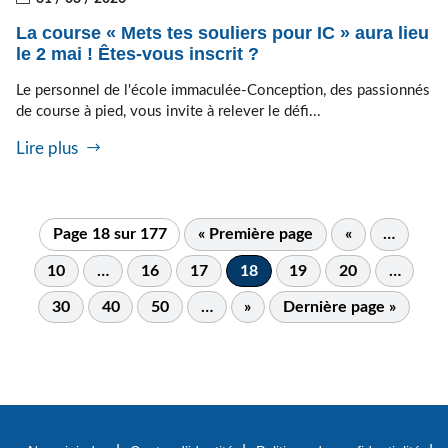
La course « Mets tes souliers pour IC » aura lieu
le 2 mai ! Êtes-vous inscrit ?
Le personnel de l'école immaculée-Conception, des passionnés
de course à pied, vous invite à relever le défi...
Lire plus
Page 18 sur 177
« Première page
«
…
10
…
16
17
18
19
20
…
30
40
50
…
»
Dernière page »