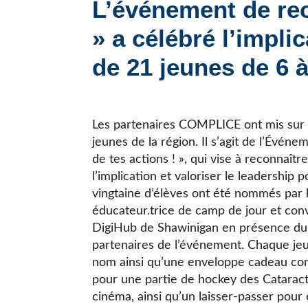
L’événement de r
JE CHERCHE UNE ÉCOLE
» a célébré l’impli
de 21 jeunes de 6 à
Les partenaires COMPLICE ont mis sur
jeunes de la région. Il s’agit de l’Év
de tes actions ! », qui vise à reconnaîtr
l’implication et valoriser le leadership 
vingtaine d’élèves ont été nommés par 
éducateur.trice de camp de jour et conv
DigiHub de Shawinigan en présence du
partenaires de l’événement. Chaque jeun
nom ainsi qu’une enveloppe cadeau conte
pour une partie de hockey des Cataract
cinéma, ainsi qu’un laisser-passer pour