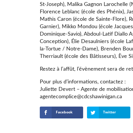
St-Joseph), Malika Gagnon Larochelle (
Florence Leblanc (école des Phénix), J
Mathis Caron (école de Sainte-Flore), R
Garnier), Mikko Mondou (école Jacques
Dominique-Savio), Abdoul-Latif Diallo
Conception), Élie Desaulniers (école La
la-Tortue / Notre-Dame), Brenden Boura
Therriault (école des Bâtisseurs), Ève Si
Restez à l’affût, l’évènement sera de re
Pour plus d’informations, contactez :
Juliette Devert – Agente de mobilisa
agentecomplice@cdcshawinigan.ca
Facebook
Twitter