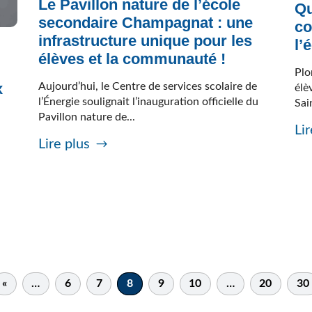
Le Pavillon nature de l’école
Qu
secondaire Champagnat : une
co
infrastructure unique pour les
l’
élèves et la communauté !
Plo
x
Aujourd’hui, le Centre de services scolaire de
élè
l’Énergie soulignait l’inauguration officielle du
Sai
Pavillon nature de...
Lir
Lire plus
«
…
6
7
8
9
10
…
20
30