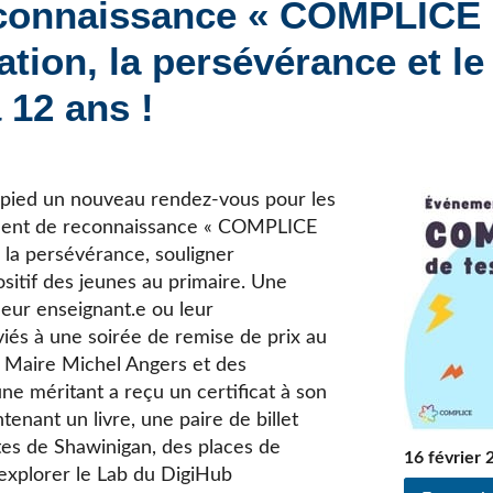
econnaissance « COMPLICE
Élèves internationaux
Plaintes et protecteur de l’élève
École forestière de la Tuque
cation, la persévérance et le
Services complémentaires
Programmes offerts
Élèves internationaux
 12 ans !
SOUTIEN AUX PARENTS
Coffre à outils
École ouverte
 pied un nouveau rendez-vous pour les
Enseignement à la maison
énement de reconnaissance « COMPLICE
Intégration linguistique, scolaire et sociale
e la persévérance, souligner
Parents trucs pédagos et technos
positif des jeunes au primaire. Une
Programme de formation de l’école québécoise
leur enseignant.e ou leur
iés à une soirée de remise de prix au
 Maire Michel Angers et des
e méritant a reçu un certificat à son
nant un livre, une paire de billet
es de Shawinigan, des places de
16 février 
 explorer le Lab du DigiHub