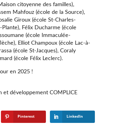
Maison citoyenne des familles),
assem Mahfouz (école de la Source),
osalie Giroux (école St-Charles-
-Plante), Félix Ducharme (école
 Assoumane (école Immaculée-
flèche), Elliot Champoux (école Lac-à-
ssa (école St-Jacques), Coraly
mard (école Félix Leclerc).
tour en 2025 !
tion et développement COMPLICE
Pinterest
LinkedIn