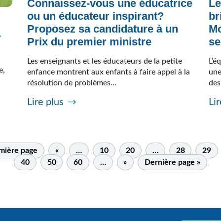
Connaissez-vous une éducatrice
Le
ou un éducateur inspirant?
br
Proposez sa candidature à un
Mo
r
Prix du premier ministre
se
Les enseignants et les éducateurs de la petite
L’é
e,
enfance montrent aux enfants à faire appel à la
une
résolution de problèmes...
des
Lire plus
Lir
mière page
«
…
10
20
…
28
29
40
50
60
…
»
Dernière page »