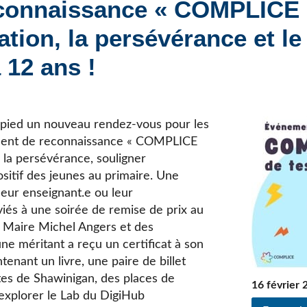
econnaissance « COMPLICE
Élèves internationaux
Plaintes et protecteur de l’élève
École forestière de la Tuque
cation, la persévérance et le
Services complémentaires
Programmes offerts
Élèves internationaux
 12 ans !
SOUTIEN AUX PARENTS
Coffre à outils
École ouverte
 pied un nouveau rendez-vous pour les
Enseignement à la maison
énement de reconnaissance « COMPLICE
Intégration linguistique, scolaire et sociale
e la persévérance, souligner
Parents trucs pédagos et technos
positif des jeunes au primaire. Une
Programme de formation de l’école québécoise
leur enseignant.e ou leur
iés à une soirée de remise de prix au
 Maire Michel Angers et des
e méritant a reçu un certificat à son
nant un livre, une paire de billet
es de Shawinigan, des places de
16 février 
 explorer le Lab du DigiHub