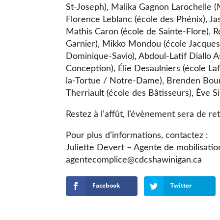
St-Joseph), Malika Gagnon Larochelle (
Florence Leblanc (école des Phénix), J
Mathis Caron (école de Sainte-Flore), R
Garnier), Mikko Mondou (école Jacques
Dominique-Savio), Abdoul-Latif Diallo
Conception), Élie Desaulniers (école La
la-Tortue / Notre-Dame), Brenden Boura
Therriault (école des Bâtisseurs), Ève Si
Restez à l’affût, l’évènement sera de re
Pour plus d’informations, contactez :
Juliette Devert – Agente de mobilisa
agentecomplice@cdcshawinigan.ca
Facebook
Twitter