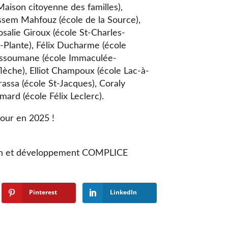
Maison citoyenne des familles),
assem Mahfouz (école de la Source),
osalie Giroux (école St-Charles-
-Plante), Félix Ducharme (école
 Assoumane (école Immaculée-
flèche), Elliot Champoux (école Lac-à-
ssa (école St-Jacques), Coraly
mard (école Félix Leclerc).
tour en 2025 !
tion et développement COMPLICE
Pinterest
LinkedIn