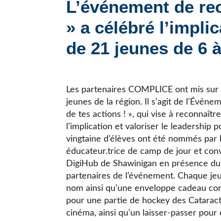
L’événement de r
JE CHERCHE UNE ÉCOLE
» a célébré l’impli
de 21 jeunes de 6 à
Les partenaires COMPLICE ont mis sur
jeunes de la région. Il s’agit de l’Év
de tes actions ! », qui vise à reconnaîtr
l’implication et valoriser le leadership 
vingtaine d’élèves ont été nommés par 
éducateur.trice de camp de jour et conv
DigiHub de Shawinigan en présence du
partenaires de l’événement. Chaque jeun
nom ainsi qu’une enveloppe cadeau conte
pour une partie de hockey des Cataract
cinéma, ainsi qu’un laisser-passer pour