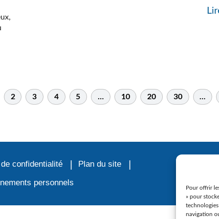
Lir
eux,
u
2
3
4
5
…
10
20
30
…
 de confidentialité
Plan du site
ignements personnels
Pour offrir l
» pour stocke
technologies
navigation ou