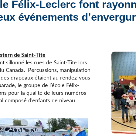
le Félix-Leclerc font rayonn
Élèves internationaux
Plaintes et protecteur de l’élève
École forestière de la Tuque
deux événements d’envergur
Services complémentaires
Programmes offerts
Élèves internationaux
SOUTIEN AUX PARENTS
Coffre à outils
École ouverte
estern de Saint-Tite
Enseignement à la maison
 sillonné les rues de Saint-Tite lors
Intégration linguistique, scolaire et sociale
e du Canada. Percussions, manipulation
Parents trucs pédagos et technos
 des drapeaux étaient au rendez-vous
Programme de formation de l’école québécoise
parade, le groupe de l’école Félix-
ons pour la qualité de leurs numéros
ical composé d’enfants de niveau