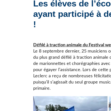
Les élèves de l’éco
JE CHERCHE UNE ÉCOLE
ayant participé à 
!
Défilé à traction animale du Festival w
Le 8 septembre dernier, 25 musiciens ont
du plus grand défilé à traction animal
de marionnettes et chorégraphies avec
pour égayer l’assistance. Lors de cette 
Leclerc a reçu de nombreuses félicitati
puisqu’il s’agissait du seul groupe mus
primaire.