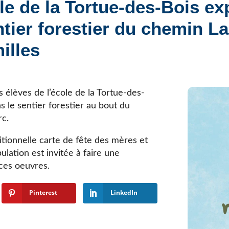
ole de la Tortue-des-Bois ex
Élèves internationaux
Plaintes et protecteur de l’élève
École forestière de la Tuque
tier forestier du chemin L
Services complémentaires
Programmes offerts
Élèves internationaux
illes
SOUTIEN AUX PARENTS
Coffre à outils
École ouverte
es élèves de l’école de la Tortue-des-
Enseignement à la maison
s le sentier forestier au bout du
Intégration linguistique, scolaire et sociale
rc.
Parents trucs pédagos et technos
Programme de formation de l’école québécoise
tionnelle carte de fête des mères et
ulation est invitée à faire une
ces oeuvres.
Pinterest
LinkedIn