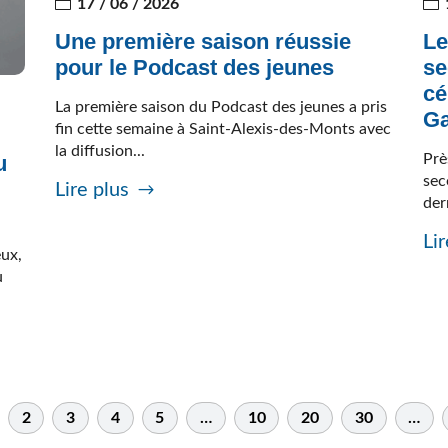
17 / 06 / 2026
Une première saison réussie
Le
pour le Podcast des jeunes
se
cé
La première saison du Podcast des jeunes a pris
Ga
fin cette semaine à Saint-Alexis-des-Monts avec
la diffusion...
Prè
u
sec
Lire plus
der
Lir
eux,
u
2
3
4
5
…
10
20
30
…