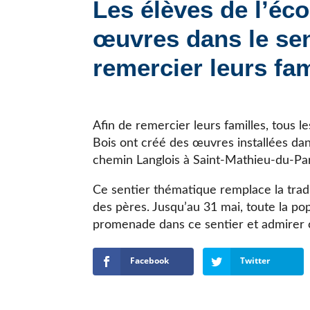
Les élèves de l’éc
JE CHERCHE UNE ÉCOLE
œuvres dans le sen
remercier leurs fam
Afin de remercier leurs familles, tous l
Bois ont créé des œuvres installées dan
chemin Langlois à Saint-Mathieu-du-Pa
Ce sentier thématique remplace la tradi
des pères. Jusqu’au 31 mai, toute la pop
promenade dans ce sentier et admirer 
Facebook
Twitter