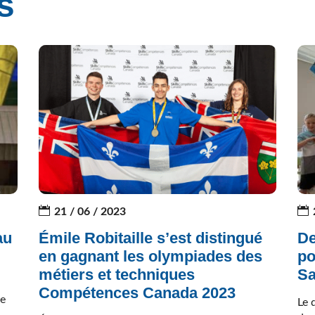
s
21 / 06 / 2023
au
Émile Robitaille s’est distingué
De
en gagnant les olympiades des
po
métiers et techniques
Sa
Compétences Canada 2023
de
Le 