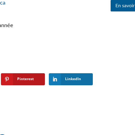
.ca
En savoir
année
Pinterest
LinkedIn