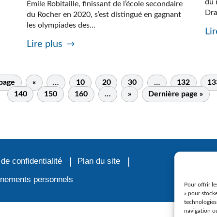
du 
Émile Robitaille, finissant de l’école secondaire
Dra
du Rocher en 2020, s’est distingué en gagnant
les olympiades des...
Lir
Lire plus
 page
«
…
10
20
30
…
132
13
140
150
160
…
»
Dernière page »
 de confidentialité
Plan du site
ignements personnels
Pour offrir l
» pour stocke
technologies
navigation ou