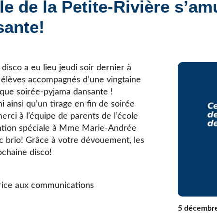
le de la Petite-Rivière s’a
Élèves internationaux
Plaintes et protecteur de l’élève
École forestière de la Tuque
sante!
Services complémentaires
Programmes offerts
Élèves internationaux
SOUTIEN AUX PARENTS
Coffre à outils
isco a eu lieu jeudi soir dernier à
École ouverte
20 élèves accompagnés d’une vingtaine
Enseignement à la maison
fique soirée-pyjama dansante !
Intégration linguistique, scolaire et sociale
 ainsi qu’un tirage en fin de soirée
Parents trucs pédagos et technos
rci à l’équipe de parents de l’école
Programme de formation de l’école québécoise
ntion spéciale à Mme Marie-Andrée
ec brio! Grâce à votre dévouement, les
ochaine disco!
rice aux communications
e
5 décembr