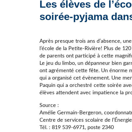
Les élèves de l’éco
JE CHERCHE UNE ÉCOLE
soirée-pyjama dan
Après presque trois ans d’absence, une d
l’école de la Petite-Rivière! Plus de 1
de parents ont participé à cette magni
Le jeu du limbo, un dépanneur bien garni
ont agrémenté cette fête. Un énorme me
qui a organisé cet évènement. Une me
Paquin qui a orchestré cette soirée av
élèves attendent avec impatience la pr
Source :
Amélie Germain-Bergeron, coordonnat
Centre de services scolaire de l’Énergi
Tél. : 819 539-6971, poste 2340