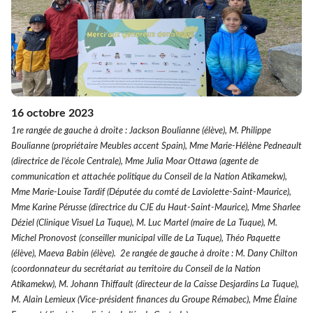
16 octobre 2023
1re rangée de gauche à droite : Jackson Boulianne (élève), M. Philippe
Boulianne (propriétaire Meubles accent Spain), Mme Marie-Hélène Pedneault
(directrice de l’école Centrale), Mme Julia Moar Ottawa (agente de
communication et attachée politique du Conseil de la Nation Atikamekw),
Mme Marie-Louise Tardif (Députée du comté de Laviolette-Saint-Maurice),
Mme Karine Pérusse (directrice du CJE du Haut-Saint-Maurice), Mme Sharlee
Déziel (Clinique Visuel La Tuque), M. Luc Martel (maire de La Tuque), M.
Michel Pronovost (conseiller municipal ville de La Tuque), Théo Paquette
(élève), Maeva Babin (élève). 2e rangée de gauche à droite : M. Dany Chilton
(coordonnateur du secrétariat au territoire du Conseil de la Nation
Atikamekw), M. Johann Thiffault (directeur de la Caisse Desjardins La Tuque),
M. Alain Lemieux (Vice-président finances du Groupe Rémabec), Mme Élaine