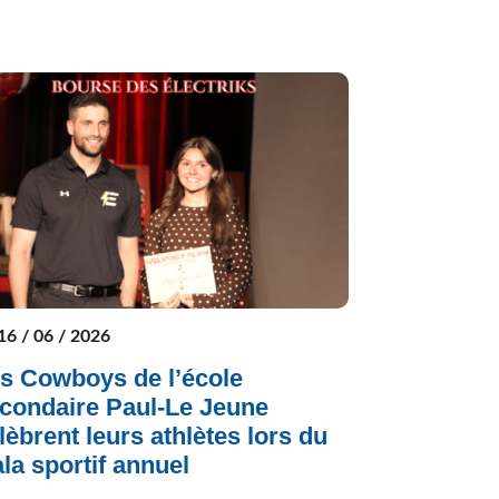
16 / 06 / 2026
s Cowboys de l’école
condaire Paul-Le Jeune
lèbrent leurs athlètes lors du
la sportif annuel