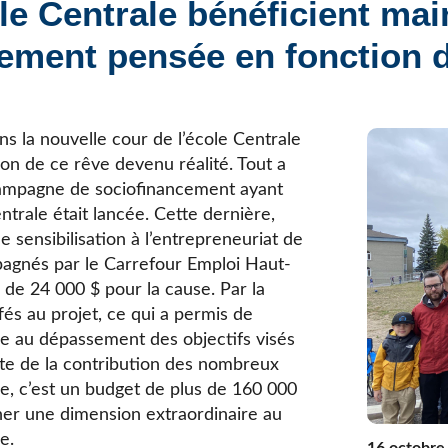
ole Centrale bénéficient ma
Élèves internationaux
Plaintes et protecteur de l’élève
École forestière de la Tuque
lement pensée en fonction d
Services complémentaires
Programmes offerts
Élèves internationaux
SOUTIEN AUX PARENTS
Coffre à outils
ans la nouvelle cour de l’école Centrale
École ouverte
ion de ce rêve devenu réalité. Tout a
Enseignement à la maison
ampagne de sociofinancement ayant
Intégration linguistique, scolaire et sociale
entrale était lancée. Cette dernière,
Parents trucs pédagos et technos
 sensibilisation à l’entrepreneuriat de
Programme de formation de l’école québécoise
agnés par le Carrefour Emploi Haut-
 de 24 000 $ pour la cause. Par la
ffés au projet, ce qui a permis de
me au dépassement des objectifs visés
te de la contribution des nombreux
e, c’est un budget de plus de 160 000
er une dimension extraordinaire au
e.