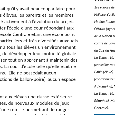
16 octobre
1re rangée de 
ait qu’il y avait beaucoup à faire pour
Philippe Boul
s élèves, les parents et les membres
lé activement à l’évolution du projet.
Hélène Pedneau
doter l’école d’une cour répondant aux
Ottawa (agent
L’école Centrale étant une école point
de la Nation 
articuliers et très diversifiés auxquels
comté de Lavi
ffrir à tous les élèves un environnement
du CJE du Hau
 de développer leur motricité globale
La Tuque), M.
aliser tout en apprenant à maintenir des
(conseiller mu
 La cour d’école telle qu’elle était ne
Babin (élève).
ins. Elle ne possédait aucun
ctions de ballon-poire), aucun espace
(coordonnateur
Atikamekw), M.
La Tuque), M.
nt aux élèves une classe extérieure
Rémabec), Mme 
ises, de nouveaux modules de jeux
Centrale).
’une remise permettant de ranger