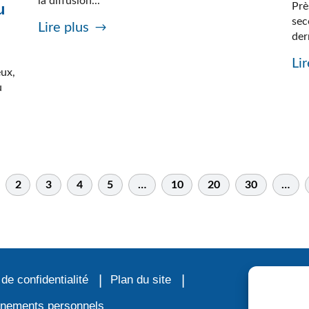
la diffusion...
Prè
u
sec
Lire plus
der
Lir
eux,
u
2
3
4
5
…
10
20
30
…
 de confidentialité
Plan du site
ignements personnels