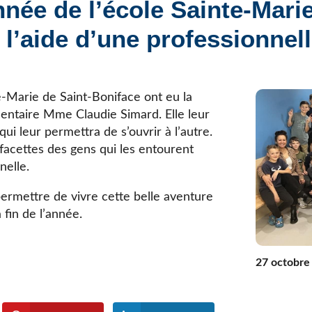
née de l’école Sainte-Marie
Élèves internationaux
Plaintes et protecteur de l’élève
École forestière de la Tuque
l’aide d’une professionnel
Services complémentaires
Programmes offerts
Élèves internationaux
SOUTIEN AUX PARENTS
Coffre à outils
e-Marie de Saint-Boniface ont eu la
École ouverte
umentaire Mme Claudie Simard. Elle leur
Enseignement à la maison
i leur permettra de s’ouvrir à l’autre.
Intégration linguistique, scolaire et sociale
facettes des gens qui les entourent
Parents trucs pédagos et technos
nelle.
Programme de formation de l’école québécoise
rmettre de vivre cette belle aventure
 fin de l’année.
27 octobre