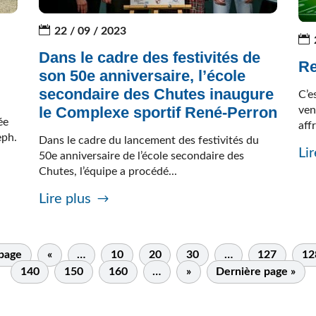
22 / 09 / 2023
Dans le cadre des festivités de
Re
son 50e anniversaire, l’école
secondaire des Chutes inaugure
C’e
le Complexe sportif René-Perron
ven
ée
aff
eph.
Dans le cadre du lancement des festivités du
Lir
50e anniversaire de l’école secondaire des
Chutes, l’équipe a procédé...
Lire plus
 page
«
…
10
20
30
…
127
12
140
150
160
…
»
Dernière page »