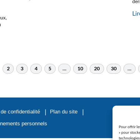
der
Lir
eux,
u
2
3
4
5
…
10
20
30
…
 de confidentialité
Plan du site
ignements personnels
Pour offrir l
» pour stocke
technologies