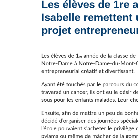
Les élèves de 1re 
JE CHERCHE UNE ÉCOLE
Isabelle remettent
projet entrepreneur
Les élèves de 1
année de la classe de 
re
Notre-Dame à Notre-Dame-du-Mont-Car
entrepreneurial créatif et divertissant.
Ayant été touchés par le parcours du co
traversé un cancer, ils ont eu le désir 
sous pour les enfants malades. Leur ch
Ensuite, afin de mettre un peu de bonheu
décidé d’organiser des journées spécial
l’école pouvaient s’acheter le privilège
pyjama ou même de mâcher de la gom