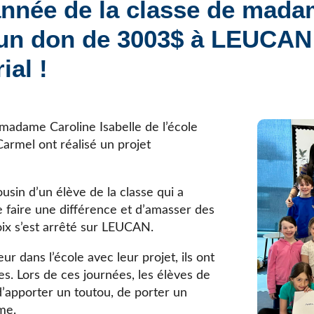
année de la classe de mada
Élèves internationaux
Plaintes et protecteur de l’élève
École forestière de la Tuque
 un don de 3003$ à LEUCAN 
Services complémentaires
Programmes offerts
Élèves internationaux
ial !
SOUTIEN AUX PARENTS
Coffre à outils
École ouverte
madame Caroline Isabelle de l’école
Enseignement à la maison
mel ont réalisé un projet
Intégration linguistique, scolaire et sociale
Parents trucs pédagos et technos
Programme de formation de l’école québécoise
usin d’un élève de la classe qui a
de faire une différence et d’amasser des
oix s’est arrêté sur LEUCAN.
r dans l’école avec leur projet, ils ont
es. Lors de ces journées, les élèves de
 d’apporter un toutou, de porter un
me.