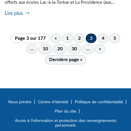
offerts aux écoles Lac-à-la-Tortue et La Providence (aux...
Lire plus
Page 3 sur 177
«
1
2
3
4
5
…
10
20
30
…
»
Dernière page »
Nous joindre
Centre d’identité
Politique de confidentialité
Plan du site
Accès à l’information et protection des renseignements
personnels