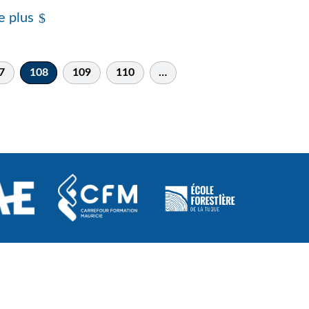
e plus
7
108
109
110
…