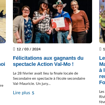
12 / 03 / 2024
1
Félicitations aux gagnants du
Le
noi
spectacle Action Val-Mo !
Ma
à 
Le 28 février avait lieu la finale locale de
re
Secondaire en spectacle à l’école secondaire
Fo
Val-Mauricie. Un jury...
ire
Les
Lire plus
Riv
fév