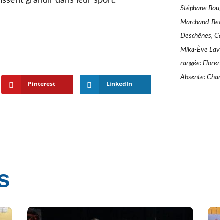
issent grandir dans leur sport.
Stéphane Bouff
Marchand-Beau
Deschênes, Car
Mika-Ève Lave
rangée: Floren
Absente: Char
Pinterest
LinkedIn
s