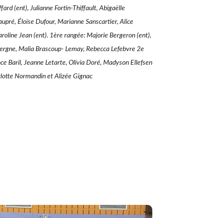
ard (ent), Julianne Fortin-Thiffault, Abigaëlle
pré, Éloïse Dufour, Marianne Sanscartier, Alice
oline Jean (ent). 1ère rangée: Majorie Bergeron (ent),
rgne, Malia Brascoup- Lemay, Rebecca Lefebvre 2e
ce Baril, Jeanne Letarte, Olivia Doré, Madyson Ellefsen
lotte Normandin et Alizée Gignac