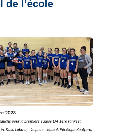
 de l’école
Formation à distance (FAD)
Plan d’engagement vers la réussite 2023-2027
Inscription en ligne
Transport scolaire
IMPLICATION DES PARENTS
Comité EHDAA
Comité de parents
Conseil d’établissement
Participation des parents
re 2023
a gauche pour la première équipe D4 1ère rangée:
tin, Kaila Lebœuf, Delphine Lebœuf, Pénélope Bouffard,