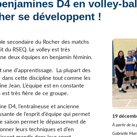
enjamines D4 en volley-ball
Élèves internationaux
Plaintes et protecteur de l’élève
École forestière de la Tuque
her se développent !
Services complémentaires
Programmes offerts
Élèves internationaux
SOUTIEN AUX PARENTS
Coffre à outils
école secondaire du Rocher des matchs
École ouverte
it du RSEQ. Le volley est très
Enseignement à la maison
ligne deux équipes en benjamin féminin.
Intégration linguistique, scolaire et sociale
t une d’apprentissage. La plupart des
Parents trucs pédagos et technos
 dans cette discipline tout comme les
Programme de formation de l’école québécoise
ine Jean. L’équipe est en constante
s est très fière de ce groupe.
ne D4, l’entraîneuse et ancienne
sante de l’esprit d’équipe qui permet
19 décemb
Cette saison permet le dépassement de
À partir de l
ionner leurs techniques et d’en
Gabrielle Mar