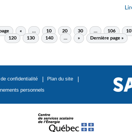
Lir
 page
«
…
10
20
30
…
106
10
120
130
140
…
»
Dernière page »
 de confidentialité
Plan du site
ignements personnels