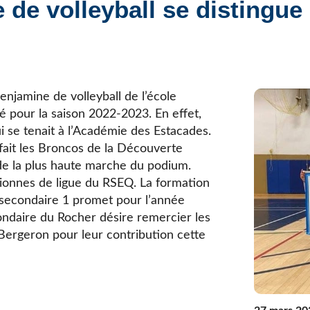
 de volleyball se distingue
Élèves internationaux
Plaintes et protecteur de l’élève
École forestière de la Tuque
Services complémentaires
Programmes offerts
Élèves internationaux
SOUTIEN AUX PARENTS
Coffre à outils
enjamine de volleyball de l’école
École ouverte
é pour la saison 2022-2023. En effet,
Enseignement à la maison
ui se tenait à l’Académie des Estacades.
Intégration linguistique, scolaire et sociale
fait les Broncos de la Découverte
Parents trucs pédagos et technos
 de la plus haute marche du podium.
Programme de formation de l’école québécoise
pionnes de ligue du RSEQ. La formation
secondaire 1 promet pour l’année
condaire du Rocher désire remercier les
Bergeron pour leur contribution cette