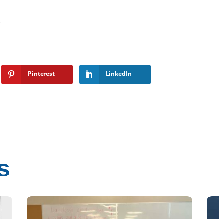
r
e
Pinterest
LinkedIn
s