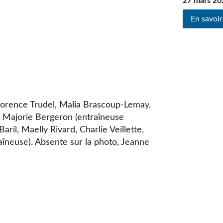
27 mars 20
En savoir
lorence Trudel, Malia Brascoup-Lemay,
 Majorie Bergeron (entraîneuse
ril, Maelly Rivard, Charlie Veillette,
aîneuse). Absente sur la photo, Jeanne
n
e