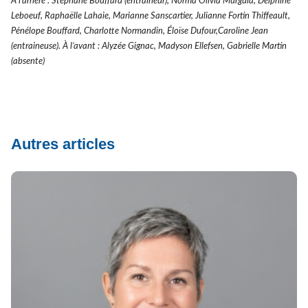
À l’arrière : Stéphane Bouffard (entraineur), Norma Olivia Murguia, Delphine
Leboeuf, Raphaëlle Lahaie, Marianne Sanscartier, Julianne Fortin Thiffeault,
Pénélope Bouffard, Charlotte Normandin, Éloïse Dufour,Caroline Jean
(entraineuse). À l’avant : Alyzée Gignac, Madyson Ellefsen, Gabrielle Martin
(absente)
Autres articles