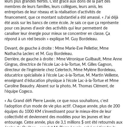
leurs plus grandes fiertés. C’est grâce aux dons de la part des
membres de leurs familles, leurs collègues, leurs amis, les
entreprises de leur réseau et la réalisation d’activités de
financement, que ce montant substantiel a été amassé. « J’ai déjà
été assis sur les bancs de cette école. Je sais ce que ça représente
pour ces jeunes d’avoir des activités qui leur permettent de
canaliser leur énergie pour mieux se concentrer en classe. Ça
répond à un réel besoin » explique M. Guy Bordeleau.
Devant, de gauche à droite : Mme Marie-Eve Pelletier, Mme
Nathacha Leclerc et M. Guy Bordeleau.
Derrière, de gauche à droite : Mme Véronique Guilbault, Mme Anne
Gingras, directrice de l’école Lac-à-la-Tortue, M. Gilles Gagnon,
directeur de l’ingénierie chez Celertech, Mme Mylène Bordeleau,
éducatrice spécialisée à l’école Lac-à-la-Tortue, M. Martin Veillette,
enseignant d’éducation physique à l’école Lac-à-la-Tortue et Mme
Caroline Beaudry. Absent sur la photo, M. Thomas Clément, de
l’équipe Cogeco.
« Au Grand défi Pierre Lavoie, ce que nous souhaitons, c’est
l’adoption d’un mode de vie plus actif. Chaque année, plus de 200
équipes du 1000 KM s’investissent pour le mieux-être de leur
collectivité et deviennent des modèles pour les jeunes et leur
entourage. Cette année, plus de 3,1 millions $ ont été retournés aux