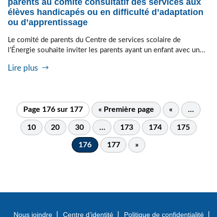
parents au comité consultatif des services aux
élèves handicapés ou en difficulté d’adaptation
ou d’apprentissage
Le comité de parents du Centre de services scolaire de
l’Énergie souhaite inviter les parents ayant un enfant avec un...
Lire plus
Page 176 sur 177
« Première page
«
…
10
20
30
…
173
174
175
176
177
»
Nous joindre
Centre d’identité
Politique de confidentialité