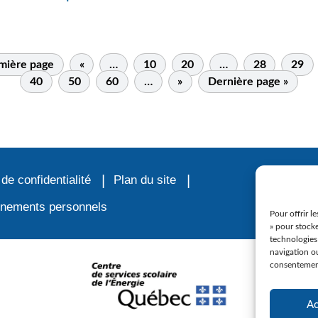
mière page
«
…
10
20
…
28
29
40
50
60
…
»
Dernière page »
 de confidentialité
Plan du site
ignements personnels
Pour offrir l
» pour stocke
technologies
navigation ou
consentement 
Ac