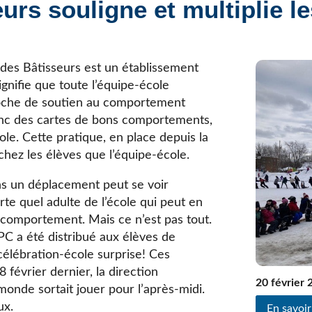
eurs souligne et multiplie l
Élèves internationaux
Plaintes et protecteur de l’élève
École forestière de la Tuque
Services complémentaires
Programmes offerts
Élèves internationaux
SOUTIEN AUX PARENTS
 des Bâtisseurs est un établissement
ignifie que toute l’équipe-école
Coffre à outils
proche de soutien au comportement
École ouverte
donc des cartes de bons comportements,
Enseignement à la maison
ole. Cette pratique, en place depuis la
Intégration linguistique, scolaire et sociale
 chez les élèves que l’équipe-école.
Parents trucs pédagos et technos
Programme de formation de l’école québécoise
ns un déplacement peut se voir
te quel adulte de l’école qui peut en
n comportement. Mais ce n’est pas tout.
PC a été distribué aux élèves de
 célébration-école surprise! Ces
8 février dernier, la direction
20 février 
monde sortait jouer pour l’après-midi.
ux.
En savoir