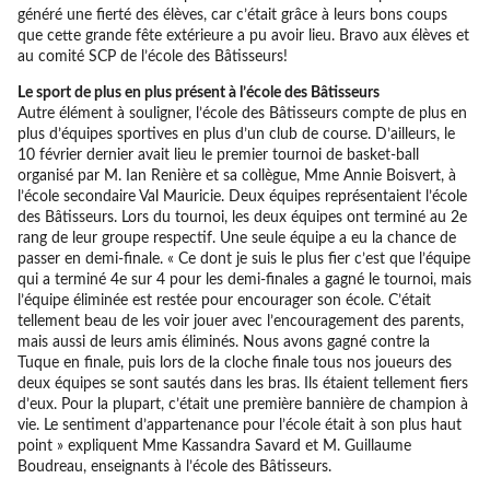
généré une fierté des élèves, car c’était grâce à leurs bons coups
que cette grande fête extérieure a pu avoir lieu. Bravo aux élèves et
au comité SCP de l’école des Bâtisseurs!
Le sport de plus en plus présent à l’école des Bâtisseurs
Autre élément à souligner, l’école des Bâtisseurs compte de plus en
plus d’équipes sportives en plus d’un club de course. D’ailleurs, le
10 février dernier avait lieu le premier tournoi de basket-ball
organisé par M. Ian Renière et sa collègue, Mme Annie Boisvert, à
l’école secondaire Val Mauricie. Deux équipes représentaient l’école
des Bâtisseurs. Lors du tournoi, les deux équipes ont terminé au 2e
rang de leur groupe respectif. Une seule équipe a eu la chance de
passer en demi-finale. « Ce dont je suis le plus fier c’est que l’équipe
qui a terminé 4e sur 4 pour les demi-finales a gagné le tournoi, mais
l’équipe éliminée est restée pour encourager son école. C’était
tellement beau de les voir jouer avec l’encouragement des parents,
mais aussi de leurs amis éliminés. Nous avons gagné contre la
Tuque en finale, puis lors de la cloche finale tous nos joueurs des
deux équipes se sont sautés dans les bras. Ils étaient tellement fiers
d’eux. Pour la plupart, c’était une première bannière de champion à
vie. Le sentiment d’appartenance pour l’école était à son plus haut
point » expliquent Mme Kassandra Savard et M. Guillaume
Boudreau, enseignants à l’école des Bâtisseurs.