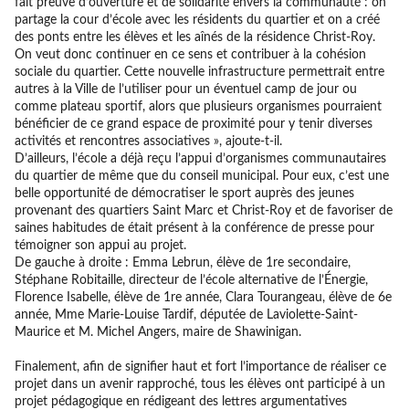
fait preuve d’ouverture et de solidarité envers la communauté : on
partage la cour d’école avec les résidents du quartier et on a créé
des ponts entre les élèves et les aînés de la résidence Christ-Roy.
On veut donc continuer en ce sens et contribuer à la cohésion
sociale du quartier. Cette nouvelle infrastructure permettrait entre
autres à la Ville de l’utiliser pour un éventuel camp de jour ou
comme plateau sportif, alors que plusieurs organismes pourraient
bénéficier de ce grand espace de proximité pour y tenir diverses
activités et rencontres associatives », ajoute-t-il.
D’ailleurs, l’école a déjà reçu l’appui d’organismes communautaires
du quartier de même que du conseil municipal. Pour eux, c’est une
belle opportunité de démocratiser le sport auprès des jeunes
provenant des quartiers Saint Marc et Christ-Roy et de favoriser de
saines habitudes de était présent à la conférence de presse pour
témoigner son appui au projet.
De gauche à droite : Emma Lebrun, élève de 1re secondaire,
Stéphane Robitaille, directeur de l’école alternative de l’Énergie,
Florence Isabelle, élève de 1re année, Clara Tourangeau, élève de 6e
année, Mme Marie-Louise Tardif, députée de Laviolette-Saint-
Maurice et M. Michel Angers, maire de Shawinigan.
Finalement, afin de signifier haut et fort l’importance de réaliser ce
projet dans un avenir rapproché, tous les élèves ont participé à un
projet pédagogique en rédigeant des lettres argumentatives