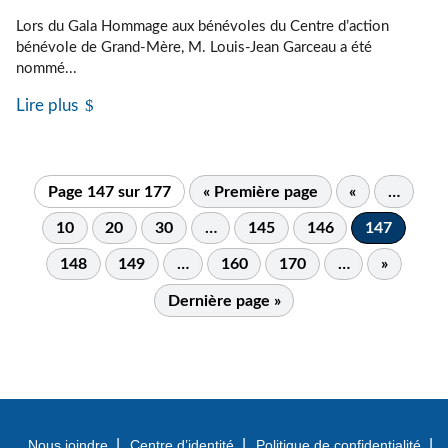
Lors du Gala Hommage aux bénévoles du Centre d’action
bénévole de Grand-Mère, M. Louis-Jean Garceau a été
nommé...
Lire plus
Page 147 sur 177
« Première page
«
…
10
20
30
…
145
146
147
148
149
…
160
170
…
»
Dernière page »
Nous joindre
Centre d’identité
Politique de confidentialité