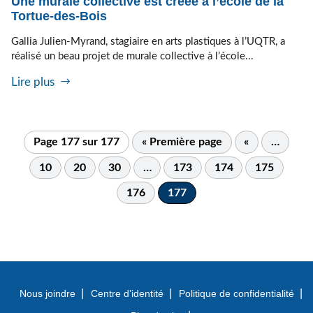
Une murale collective est créée à l’école de la
Tortue-des-Bois
Gallia Julien-Myrand, stagiaire en arts plastiques à l’UQTR, a
réalisé un beau projet de murale collective à l’école...
Lire plus
Page 177 sur 177
« Première page
«
…
10
20
30
…
173
174
175
176
177
Nous joindre
Centre d’identité
Politique de confidentialité