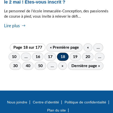
le 2 mai ! Êtes-vous inscrit ?
Le personnel de l'école immaculée-Conception, des passionnés
de course à pied, vous invite à relever le défi...
Lire plus
Page 18 sur 177
« Première page
«
…
10
…
16
17
18
19
20
…
30
40
50
…
»
Dernière page »
Nous joindre
Centre d’identité
Politique de confidentialité
Plan du site