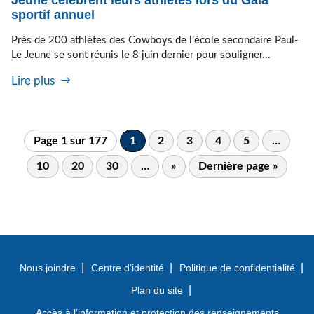
sportif annuel
Près de 200 athlètes des Cowboys de l’école secondaire Paul-
Le Jeune se sont réunis le 8 juin dernier pour souligner...
Lire plus
Page 1 sur 177
1
2
3
4
5
…
10
20
30
…
»
Dernière page »
Nous joindre
Centre d’identité
Politique de confidentialité
Plan du site
Accès à l’information et protection des renseignements