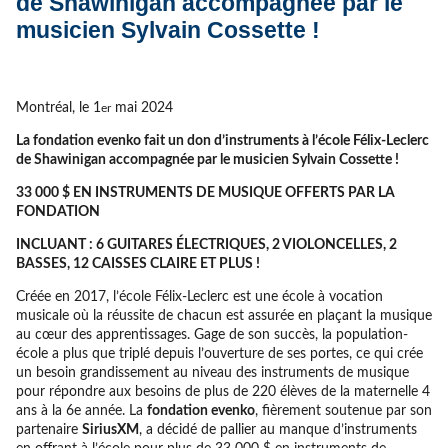
de Shawinigan accompagnée par le
musicien Sylvain Cossette !
Montréal, le 1
mai 2024
er
La fondation evenko
fait un don d’instruments à l’école Félix-Leclerc
de Shawinigan
accompagnée par le musicien Sylvain Cossette !
33 000 $ EN INSTRUMENTS DE MUSIQUE OFFERTS PAR LA
FONDATION
INCLUANT : 6 GUITARES ÉLECTRIQUES, 2 VIOLONCELLES, 2
BASSES, 12 CAISSES CLAIRE ET PLUS !
Créée en 2017, l’école Félix-Leclerc est une école à vocation
musicale où la réussite de chacun est assurée en plaçant la musique
au cœur des apprentissages. Gage de son succès, la population-
école a plus que triplé depuis l’ouverture de ses portes, ce qui crée
un besoin grandissement au niveau des instruments de musique
pour répondre aux besoins de plus de 220 élèves de la maternelle 4
ans à la 6e année. La
fondation evenko
, fièrement soutenue par son
partenaire
SiriusXM
, a décidé de pallier au manque d’instruments